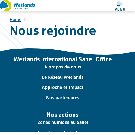
Straight
MENU
to
Home
content
Nous rejoindre
Important
Wetlands International Sahel Office
links
A propos de nous
Le Réseau Wetlands
Approche et Impact
Nos partenaires
Nos actions
Zones humides au Sahel
Eau et sécurité hydrique