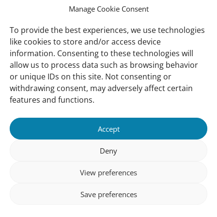
Manage Cookie Consent
Résilience climatique
Publications et rapports
To provide the best experiences, we use technologies
like cookies to store and/or access device
information. Consenting to these technologies will
Contact / infos
allow us to process data such as browsing behavior
Contactez-nous
or unique IDs on this site. Not consenting or
Mentions légales
withdrawing consent, may adversely affect certain
features and functions.
Politique de confidentialité
Cookies
Accept
Accessibilité
Deny
Suivez-Nous:
Inscrivez-vous à notre newsletter
View preferences
Save preferences