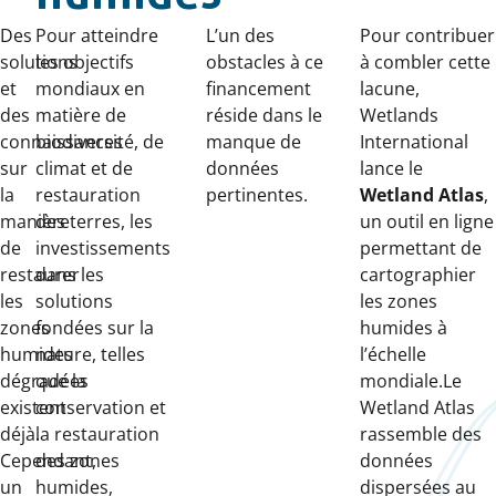
Publié
Des
Pour atteindre
L’un des
Pour contribuer
le
solutions
les objectifs
obstacles à ce
à combler cette
:
et
mondiaux en
financement
lacune,
des
matière de
réside dans le
Wetlands
connaissances
biodiversité, de
manque de
International
sur
climat et de
données
lance le
la
restauration
pertinentes.
Wetland Atlas
,
manière
des terres, les
un outil en ligne
de
investissements
permettant de
restaurer
dans les
cartographier
les
solutions
les zones
zones
fondées sur la
humides à
humides
nature, telles
l’échelle
dégradées
que la
mondiale.Le
existent
conservation et
Wetland Atlas
déjà.
la restauration
rassemble des
Cependant,
des zones
données
un
humides,
dispersées au