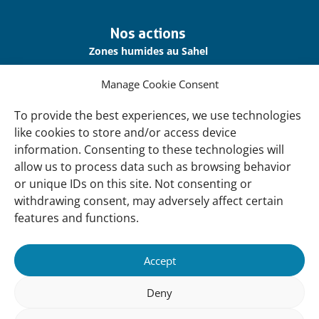
Nos actions
Zones humides au Sahel
Eau et sécurité hydrique
Manage Cookie Consent
Résilience climatique
To provide the best experiences, we use technologies
Publications et rapports
like cookies to store and/or access device
information. Consenting to these technologies will
Contact / infos
allow us to process data such as browsing behavior
Contactez-nous
or unique IDs on this site. Not consenting or
withdrawing consent, may adversely affect certain
Mentions légales
features and functions.
Politique de confidentialité
Cookies
Accept
Accessibilité
Deny
Suivez-Nous: