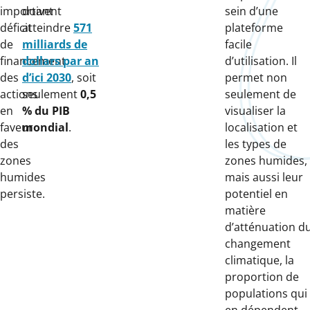
important
doivent
sein d’une
déficit
atteindre
571
plateforme
de
milliards de
facile
financement
dollars par an
d’utilisation. Il
des
d’ici 2030
, soit
permet non
actions
seulement
0,5
seulement de
en
% du PIB
visualiser la
faveur
mondial
.
localisation et
des
les types de
zones
zones humides,
humides
mais aussi leur
persiste.
potentiel en
matière
d’atténuation d
changement
climatique, la
proportion de
populations qui