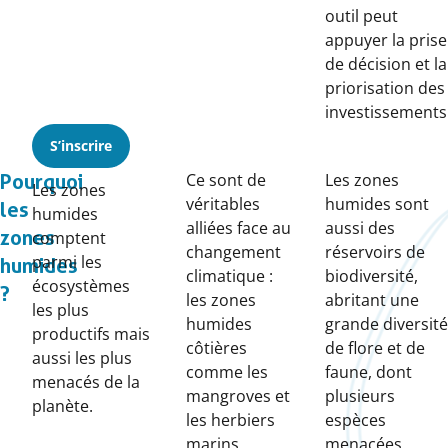
outil peut
appuyer la prise
de décision et la
priorisation des
investissements
S’inscrire
Ce sont de
Les zones
Pourquoi
Les zones
véritables
humides sont
les
humides
alliées face au
aussi des
zones
comptent
changement
réservoirs de
parmi les
humides
climatique :
biodiversité,
écosystèmes
?
les zones
abritant une
les plus
humides
grande diversité
productifs mais
côtières
de flore et de
aussi les plus
comme les
faune, dont
menacés de la
mangroves et
plusieurs
planète.
les herbiers
espèces
marins
menacées.