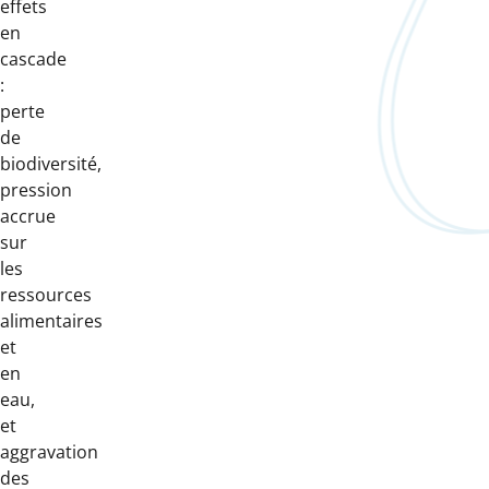
effets
en
cascade
:
perte
de
biodiversité,
pression
accrue
sur
les
ressources
alimentaires
et
en
eau,
et
aggravation
des